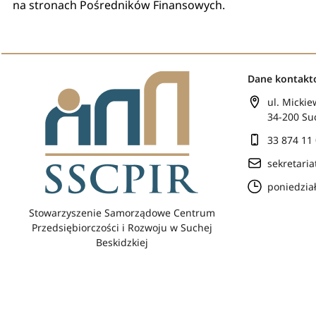
na stronach Pośredników Finansowych.
Dane kontak
ul. Mickie
34-200 Su
33 874 11
sekretari
poniedział
Stowarzyszenie Samorządowe Centrum
Przedsiębiorczości i Rozwoju w Suchej
Beskidzkiej