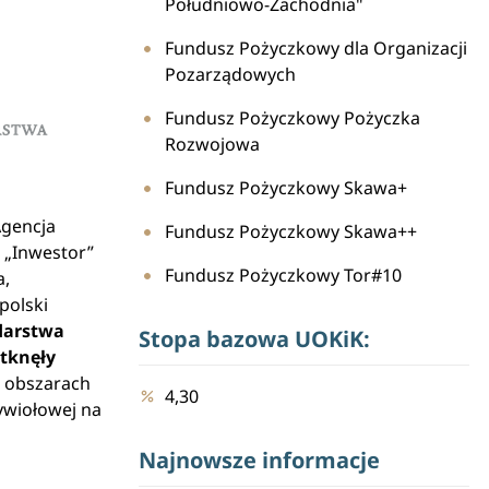
Południowo-Zachodnia"
Fundusz Pożyczkowy dla Organizacji
Pozarządowych
Fundusz Pożyczkowy Pożyczka
Rozwojowa
Fundusz Pożyczkowy Skawa+
Agencja
Fundusz Pożyczkowy Skawa++
 „Inwestor”
Fundusz Pożyczkowy Tor#10
a,
polski
darstwa
Stopa bazowa UOKiK:
otknęły
 obszarach
4,30
ywiołowej na
Najnowsze informacje