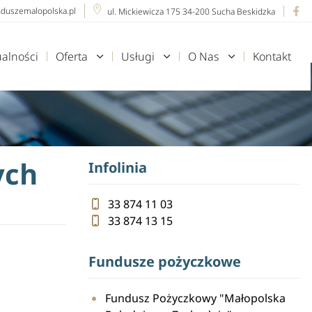
nduszemalopolska.pl
ul. Mickiewicza 175 34-200 Sucha Beskidzka
ualności
Oferta
Usługi
O Nas
Kontakt
ych
Infolinia
33 874 11 03
33 874 13 15
Fundusze pożyczkowe
Fundusz Pożyczkowy "Małopolska