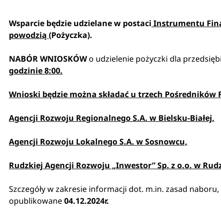
Wsparcie będzie udzielane w postaci
Instrumentu Fina
powodzią
(Pożyczka).
NABÓR WNIOSKÓW
o udzielenie pożyczki dla przedsięb
godzinie 8:00.
Wnioski będzie można składać u trzech Pośredników
Agencji Rozwoju Regionalnego S.A. w Bielsku-Białej,
Agencji Rozwoju Lokalnego S.A. w Sosnowcu,
Rudzkiej Agencji Rozwoju „Inwestor” Sp. z o.o. w Rudz
Szczegóły w zakresie informacji dot. m.in. zasad nabo
opublikowane
04.12.2024r.