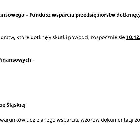
nsowego – Fundusz wsparcia przedsiębiorstw dotknięt
iorstw, które dotknęły skutki powodzi, rozpocznie się
10.12.
 Finansowych:
ie Śląskiej
ru, warunków udzielanego wsparcia, wzorów dokumentacji z