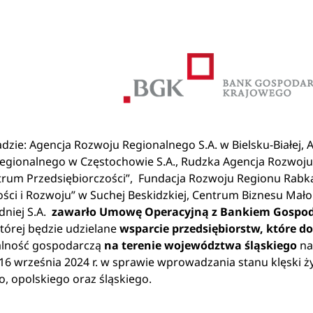
zie: Agencja Rozwoju Regionalnego S.A. w Bielsku-Białej, 
egionalnego w Częstochowie S.A., Rudzka Agencja Rozwoju
Centrum Przedsiębiorczości”, Fundacja Rozwoju Regionu Rabk
i i Rozwoju” w Suchej Beskidzkiej, Centrum Biznesu Mało
dniej S.A.
zawarło Umowę Operacyjną z Bankiem Gospo
órej będzie udzielane
wsparcie przedsiębiorstw, które d
łalność gospodarczą
na terenie województwa śląskiego
na
6 września 2024 r. w sprawie wprowadzania stanu klęski ż
, opolskiego oraz śląskiego.