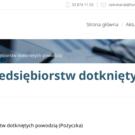
33 874 11 03
sekretariat@fu
Strona główna
Akt
ębiorstw dotkniętych powodzią
edsiębiorstw dotknięt
tw dotkniętych powodzią (Pożyczka)