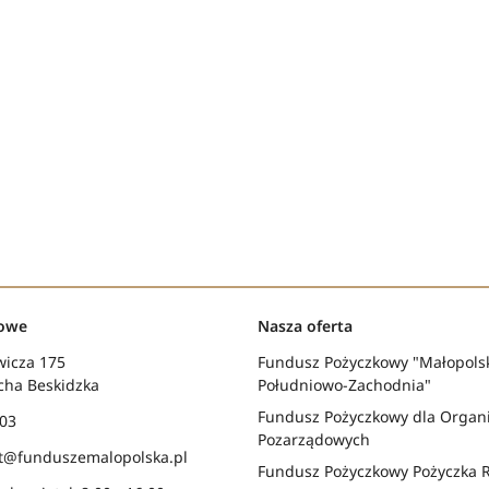
towe
Nasza oferta
wicza 175
Fundusz Pożyczkowy "Małopols
cha Beskidzka
Południowo-Zachodnia"
Fundusz Pożyczkowy dla Organi
 03
Pozarządowych
at@funduszemalopolska.pl
Fundusz Pożyczkowy Pożyczka 