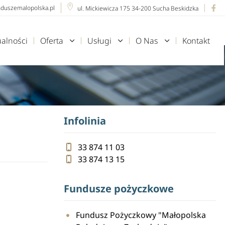
nduszemalopolska.pl
ul. Mickiewicza 175 34-200 Sucha Beskidzka
ualności
Oferta
Usługi
O Nas
Kontakt
Infolinia
33 874 11 03
33 874 13 15
Fundusze pożyczkowe
Fundusz Pożyczkowy "Małopolska