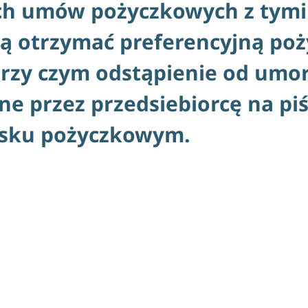
ch umów pożyczkowych z tymi
cą otrzymać preferencyjną po
przy czym odstąpienie od umo
e przez przedsiebiorcę na piś
osku pożyczkowym.