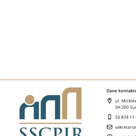
Dane kontak
ul. Mickie
34-200 Su
33 874 11
sekretari