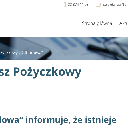
33 874 11 03
sekretariat@fu
Strona główna
Akt
ożyczkowy „Odbudowa”
sz Pożyczkowy
wa” informuje, że istnieje