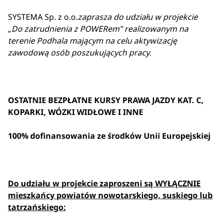
SYSTEMA Sp. z o.o.
zaprasza do udziału w projekcie
„Do zatrudnienia z POWERem”
realizowanym na
terenie Podhala mającym na celu aktywizację
zawodową osób poszukujących pracy.
OSTATNIE BEZPŁATNE KURSY PRAWA JAZDY KAT. C,
KOPARKI, WÓZKI WIDŁOWE I INNE
100% dofinansowania ze środków Unii Europejskiej
Do udziału w projekcie zaproszeni są
WYŁĄCZNIE
mieszkańcy powiatów nowotarskiego, suskiego lub
tatrzańskiego: