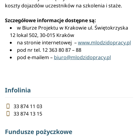
koszty dojazdów uczestników na szkolenia i staże.
Szczegółowe informacje dostępne są:
w Biurze Projektu w Krakowie ul. Świętokrzyska
12 lokal 502, 30-015 Kraków
na stronie internetowej –
www.mlodzidopracy.pl
pod nr tel. 12 363 80 87 – 88
pod e-mailem –
biuro@mlodzidopracy.pl
Infolinia
33 874 11 03
33 874 13 15
Fundusze pożyczkowe