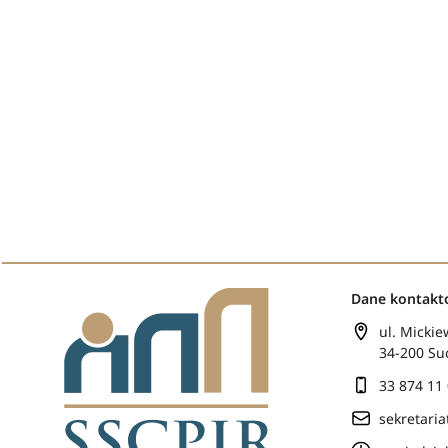
Dane kontak
ul. Mickie
34-200 Su
33 874 11
sekretari