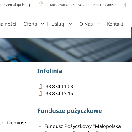
nduszemalopolska.pl
ul. Mickiewicza 175 34-200 Sucha Beskidzka
ualności
Oferta
Usługi
O Nas
Kontakt
Infolinia
33 874 11 03
33 874 13 15
Fundusze pożyczkowe
ch Rzemiosł
Fundusz Pożyczkowy "Małopolska