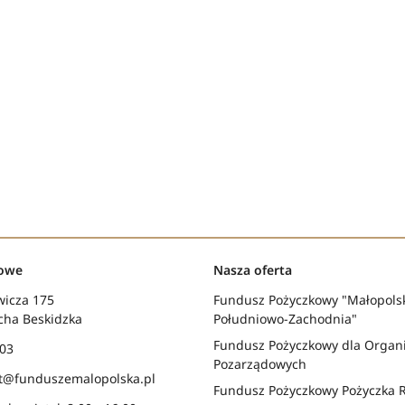
towe
Nasza oferta
wicza 175
Fundusz Pożyczkowy "Małopols
cha Beskidzka
Południowo-Zachodnia"
Fundusz Pożyczkowy dla Organi
 03
Pozarządowych
at@funduszemalopolska.pl
Fundusz Pożyczkowy Pożyczka 