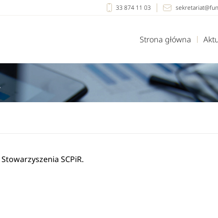
33 874 11 03
sekretariat@fu
Strona główna
Akt
”
Stowarzyszenia SCPiR.