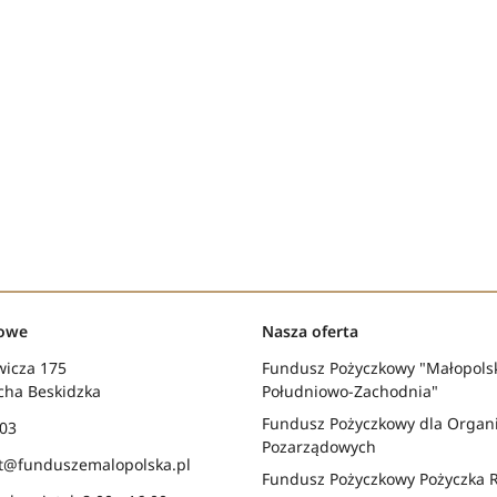
towe
Nasza oferta
wicza 175
Fundusz Pożyczkowy "Małopols
cha Beskidzka
Południowo-Zachodnia"
Fundusz Pożyczkowy dla Organi
 03
Pozarządowych
at@funduszemalopolska.pl
Fundusz Pożyczkowy Pożyczka 