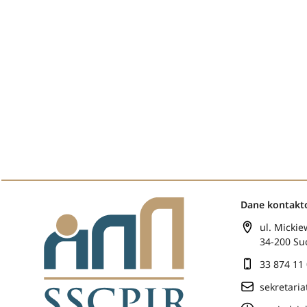
Dane kontak
ul. Mickie
34-200 Su
33 874 11
sekretari