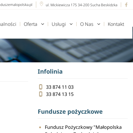
nduszemalopolska.pl
ul. Mickiewicza 175 34-200 Sucha Beskidzka
ualności
Oferta
Usługi
O Nas
Kontakt
Infolinia
33 874 11 03
33 874 13 15
Fundusze pożyczkowe
Fundusz Pożyczkowy "Małopolska